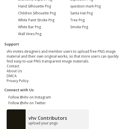
Hand Silhouette Png
question mark Png
Children Silhouette Png
Santa Hat Png
White Paint Stroke Png
Tree Png
White Bar Png
Smoke Png
Wall Vines Png
Support
vhv invites designers and member users to upload free PNG image
material and their own original works, so that more users can quickly
find easy-to-use PNG transparent image materials.
Contact
About Us
DMCA
Privacy Policy
Connect with Us
Follow @vhv on Instagram
Follow @vhv on Twitter
vhv Contributors
upload your pngs