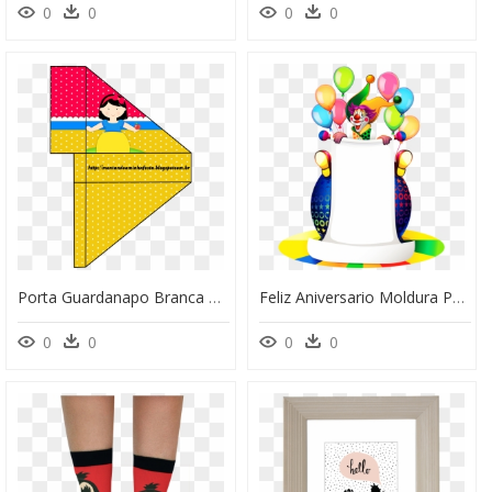
0
0
0
0
Porta Guardanapo Branca De Neve Para Imprimir, HD Png Download
Feliz Aniversario Moldura Para , Png Download - Molduras Feliz De Aniversario, Transparent Png
0
0
0
0