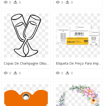
0
0
0
0
Copas De Champagne Dibujo Clipart , Png Download - Copas De Champagne Para Imprimir, Transparent Png
Etiqueta De Preço Para Imprimir, HD Png Download
0
0
0
0