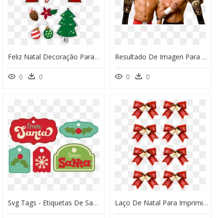
Feliz Natal Decoração Para Bolo E Festas - Topo De Bolo Natal Png, Transparent Png
Resultado De Imagen Para Rated Rko - Randy Orton Tag Team Champion, HD Png Download
0
0
0
0
Svg Tags - Etiquetas De Santa Clos, HD Png Download
Laço De Natal Para Imprimir, HD Png Download