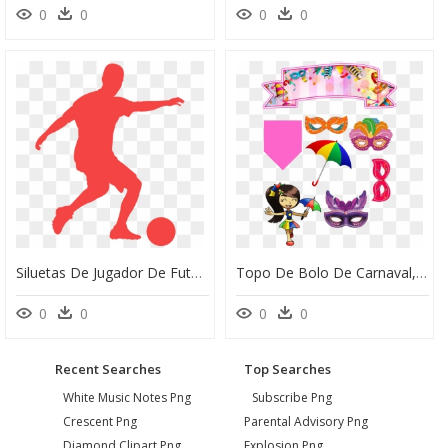
0
0
0
0
Siluetas De Jugador De Futbol Para Imprimir, HD Png Download
Topo De Bolo De Carnaval, HD Png Download
0
0
0
0
Recent Searches
Top Searches
White Music Notes Png
Subscribe Png
Crescent Png
Parental Advisory Png
Diamond Clipart Png
Explosion Png