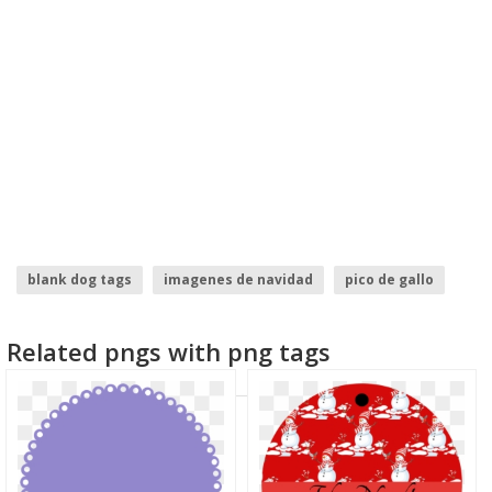
blank dog tags
imagenes de navidad
pico de gallo
iconos de facebook
lazo de luto
pelota de futbol
Related pngs with png tags