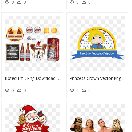
0
0
0
0
Botequim , Png Download - Toppers De Bolo Boteco Para Imprimir, Transparent Png
Princess Crown Vector Png - Imagenes Del Principito Para Imprimir, Transparent Png
0
0
0
0