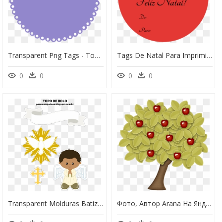
Transparent Png Tags - Topo De Bolo Lilas Para Imprimir, Png Download
Tags De Natal Para Imprimir, HD Png Download
0
0
0
0
Transparent Molduras Batizado Png - Topo De Bolo Batizado Dourado Para Imprimir, Png Download
Фото, Автор Arana На Яндекс - Topo De Bolo Branca De Neve Para Imprimir, HD Png Download