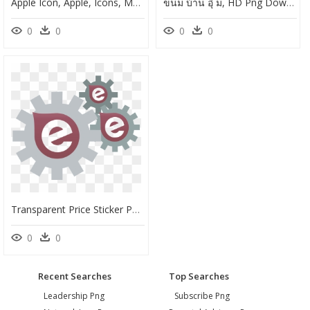
Apple Icon, Apple, Icons, Mock Up, Apple Symbol, Fruit - รูป แอ ป เปิ้ ล การ์ตูน, HD Png Download
ขนม บ้าน อุ๋ ม, HD Png Download
0
0
0
0
Transparent Price Sticker Png - Cogs Transparent, Png Download
0
0
Recent Searches
Top Searches
Leadership Png
Subscribe Png