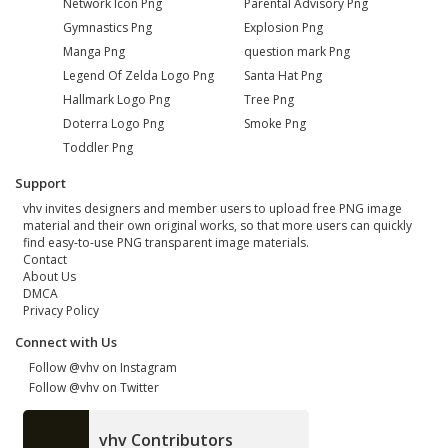
Network Icon Png
Parental Advisory Png
Gymnastics Png
Explosion Png
Manga Png
question mark Png
Legend Of Zelda Logo Png
Santa Hat Png
Hallmark Logo Png
Tree Png
Doterra Logo Png
Smoke Png
Toddler Png
Support
vhv invites designers and member users to upload free PNG image
material and their own original works, so that more users can quickly
find easy-to-use PNG transparent image materials.
Contact
About Us
DMCA
Privacy Policy
Connect with Us
Follow @vhv on Instagram
Follow @vhv on Twitter
vhv Contributors